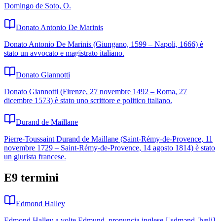
Domingo de Soto, O.
Donato Antonio De Marinis
Donato Antonio De Marinis (Giungano, 1599 – Napoli, 1666) è
stato un avvocato e magistrato italiano.
Donato Giannotti
Donato Giannotti (Firenze, 27 novembre 1492 – Roma, 27
dicembre 1573) è stato uno scrittore e politico italiano.
Durand de Maillane
Pierre-Toussaint Durand de Maillane (Saint-Rémy-de-Provence, 11
novembre 1729 – Saint-Rémy-de-Provence, 14 agosto 1814) è stato
un giurista francese.
E
9
termini
Edmond Halley
Edmond Halley a volte Edmund, pronuncia inglese [ˈɛdmənd ˈhæli]