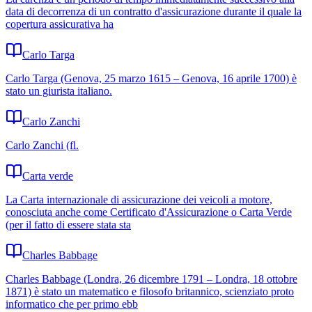
data di decorrenza di un contratto d'assicurazione durante il quale la
copertura assicurativa ha
Carlo Targa
Carlo Targa (Genova, 25 marzo 1615 – Genova, 16 aprile 1700) è
stato un giurista italiano.
Carlo Zanchi
Carlo Zanchi (fl.
Carta verde
La Carta internazionale di assicurazione dei veicoli a motore,
conosciuta anche come Certificato d'Assicurazione o Carta Verde
(per il fatto di essere stata sta
Charles Babbage
Charles Babbage (Londra, 26 dicembre 1791 – Londra, 18 ottobre
1871) è stato un matematico e filosofo britannico, scienziato proto
informatico che per primo ebb