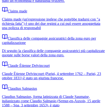
stato un economista e naturalista svizzero.
Claims made
Claims made (un'espressione inglese che potrebbe tradursi con "a
richiesta fatta") è uno dei due regimi a cui può essere assoggettata
una polizza di responsabil
Classifica delle compagnie assicuratrici della zona euro per
capitalizzazione
Di seguito la classifica delle compagnie assicuratrici più capitalizzate
quotate sulle borse valori della zona euro.
Claude Étienne Delvincourt
Claude Étienne Delvincourt (Parigi, 4 settembre 1762 – Parigi, 23
ottobre 1831) è stato un giurista francese.
Claudius Salmasius
Claudius Salmasius, forma latinizzata di Claude Saumaise,
italianizzato come Claudio Salmasio (Semur-en-Auxois, 15 aprile
1588 – Spa, 3 settembre 1653), è stato