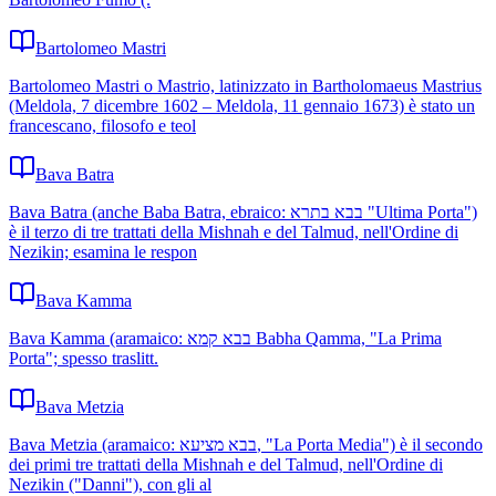
Bartolomeo Mastri
Bartolomeo Mastri o Mastrio, latinizzato in Bartholomaeus Mastrius
(Meldola, 7 dicembre 1602 – Meldola, 11 gennaio 1673) è stato un
francescano, filosofo e teol
Bava Batra
Bava Batra (anche Baba Batra, ebraico: בבא בתרא "Ultima Porta")
è il terzo di tre trattati della Mishnah e del Talmud, nell'Ordine di
Nezikin; esamina le respon
Bava Kamma
Bava Kamma (aramaico: בבא קמא Babha Qamma, "La Prima
Porta"; spesso traslitt.
Bava Metzia
Bava Metzia (aramaico: בבא מציעא, "La Porta Media") è il secondo
dei primi tre trattati della Mishnah e del Talmud, nell'Ordine di
Nezikin ("Danni"), con gli al