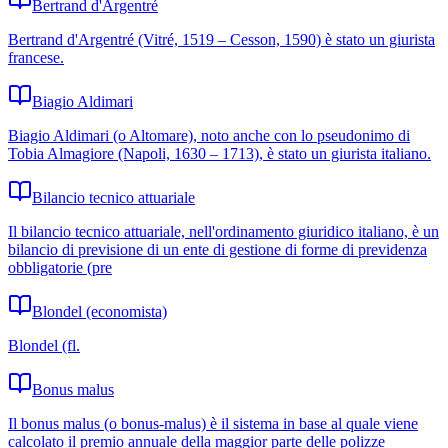
Bertrand d'Argentré
Bertrand d'Argentré (Vitré, 1519 – Cesson, 1590) è stato un giurista
francese.
Biagio Aldimari
Biagio Aldimari (o Altomare), noto anche con lo pseudonimo di
Tobia Almagiore (Napoli, 1630 – 1713), è stato un giurista italiano.
Bilancio tecnico attuariale
Il bilancio tecnico attuariale, nell'ordinamento giuridico italiano, è un
bilancio di previsione di un ente di gestione di forme di previdenza
obbligatorie (pre
Blondel (economista)
Blondel (fl.
Bonus malus
Il bonus malus (o bonus-malus) è il sistema in base al quale viene
calcolato il premio annuale della maggior parte delle polizze