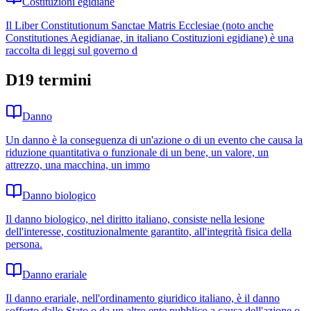
Costituzioni egidiane
Il Liber Constitutionum Sanctae Matris Ecclesiae (noto anche
Constitutiones Aegidianae, in italiano Costituzioni egidiane) è una
raccolta di leggi sul governo d
D
19
termini
Danno
Un danno è la conseguenza di un'azione o di un evento che causa la
riduzione quantitativa o funzionale di un bene, un valore, un
attrezzo, una macchina, un immo
Danno biologico
Il danno biologico, nel diritto italiano, consiste nella lesione
dell'interesse, costituzionalmente garantito, all'integrità fisica della
persona.
Danno erariale
Il danno erariale, nell'ordinamento giuridico italiano, è il danno
sofferto dallo Stato o da un altro ente pubblico a causa dell'azione o