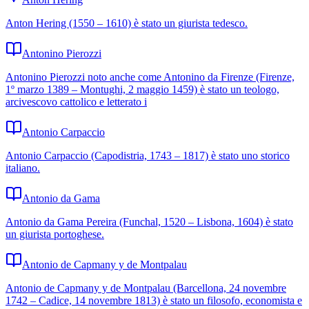
Anton Hering (1550 – 1610) è stato un giurista tedesco.
Antonino Pierozzi
Antonino Pierozzi noto anche come Antonino da Firenze (Firenze,
1º marzo 1389 – Montughi, 2 maggio 1459) è stato un teologo,
arcivescovo cattolico e letterato i
Antonio Carpaccio
Antonio Carpaccio (Capodistria, 1743 – 1817) è stato uno storico
italiano.
Antonio da Gama
Antonio da Gama Pereira (Funchal, 1520 – Lisbona, 1604) è stato
un giurista portoghese.
Antonio de Capmany y de Montpalau
Antonio de Capmany y de Montpalau (Barcellona, 24 novembre
1742 – Cadice, 14 novembre 1813) è stato un filosofo, economista e