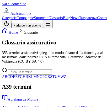
Vai al contenuto
Assicurati
.biz
Categorie
Compagnie
Strumenti
Glossario
Blog
News
Trasparenza
Contat
Parla con un agente
Home
Glossario
Glossario assicurativo
353
termini
assicurativi spiegati in modo chiaro: dalla franchigia al
massimale, dalla polizza RCA al ramo vita. Definizioni adattate da
Wikipedia (CC BY-SA 4.0).
A
B
C
D
E
É
F
G
H
I
J
K
L
M
N
O
P
Q
R
S
T
U
V
W
Z
A
39
termini
Abraham de Moivre