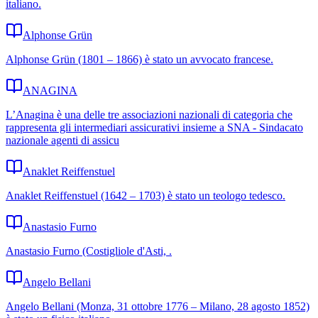
italiano.
Alphonse Grün
Alphonse Grün (1801 – 1866) è stato un avvocato francese.
ANAGINA
L’Anagina è una delle tre associazioni nazionali di categoria che
rappresenta gli intermediari assicurativi insieme a SNA - Sindacato
nazionale agenti di assicu
Anaklet Reiffenstuel
Anaklet Reiffenstuel (1642 – 1703) è stato un teologo tedesco.
Anastasio Furno
Anastasio Furno (Costigliole d'Asti, .
Angelo Bellani
Angelo Bellani (Monza, 31 ottobre 1776 – Milano, 28 agosto 1852)