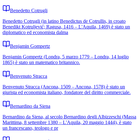
Benedetto Cotrugli
Benedetto Cotrugli (in latino Benedictus de Cotrullis, in croato
Benedikt Kotruljević; Ragusa, 1416 – L'Aquila, 1469) è stato un
diplomatico ed economista dalma
Benjamin Gompertz
Benjamin Gompertz (Londra, 5 marzo 1779 – Londra, 14 luglio
1865) è stato un matematico britannico.
Benvenuto Stracca
Benvenuto Stracca (Ancona, 1509 – Ancona, 1578) è stato un
giurista ed economista italiano, fondatore del diritto commerciale.
Bernardino da Siena
Bernardino da Siena, al secolo Bernardino degli Albizzeschi (Massa
Marittima, 8 settembre 1380 – L'Aquila, 20 maggio 1444), è stato
un francescano, teologo e pr