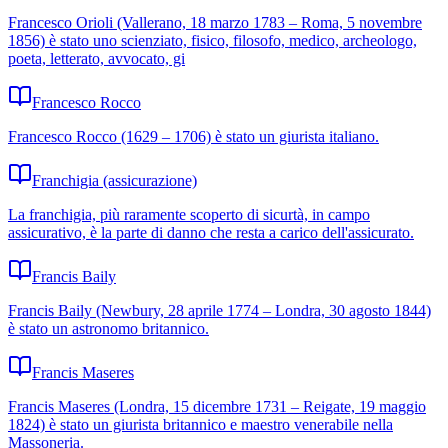
Francesco Orioli (Vallerano, 18 marzo 1783 – Roma, 5 novembre
1856) è stato uno scienziato, fisico, filosofo, medico, archeologo,
poeta, letterato, avvocato, gi
Francesco Rocco
Francesco Rocco (1629 – 1706) è stato un giurista italiano.
Franchigia (assicurazione)
La franchigia, più raramente scoperto di sicurtà, in campo
assicurativo, è la parte di danno che resta a carico dell'assicurato.
Francis Baily
Francis Baily (Newbury, 28 aprile 1774 – Londra, 30 agosto 1844)
è stato un astronomo britannico.
Francis Maseres
Francis Maseres (Londra, 15 dicembre 1731 – Reigate, 19 maggio
1824) è stato un giurista britannico e maestro venerabile nella
Massoneria.