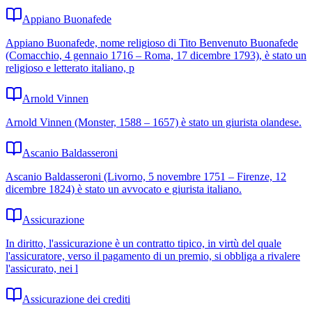
Appiano Buonafede
Appiano Buonafede, nome religioso di Tito Benvenuto Buonafede
(Comacchio, 4 gennaio 1716 – Roma, 17 dicembre 1793), è stato un
religioso e letterato italiano, p
Arnold Vinnen
Arnold Vinnen (Monster, 1588 – 1657) è stato un giurista olandese.
Ascanio Baldasseroni
Ascanio Baldasseroni (Livorno, 5 novembre 1751 – Firenze, 12
dicembre 1824) è stato un avvocato e giurista italiano.
Assicurazione
In diritto, l'assicurazione è un contratto tipico, in virtù del quale
l'assicuratore, verso il pagamento di un premio, si obbliga a rivalere
l'assicurato, nei l
Assicurazione dei crediti