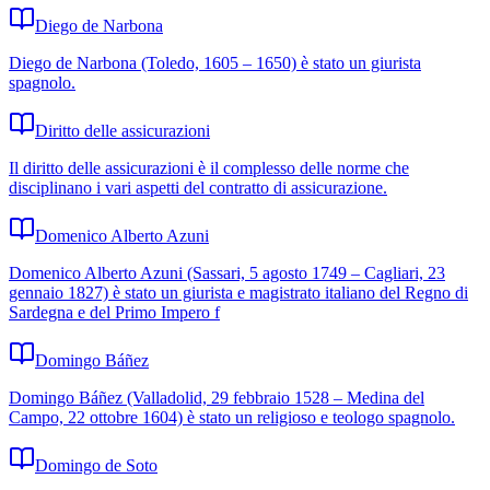
Diego de Narbona
Diego de Narbona (Toledo, 1605 – 1650) è stato un giurista
spagnolo.
Diritto delle assicurazioni
Il diritto delle assicurazioni è il complesso delle norme che
disciplinano i vari aspetti del contratto di assicurazione.
Domenico Alberto Azuni
Domenico Alberto Azuni (Sassari, 5 agosto 1749 – Cagliari, 23
gennaio 1827) è stato un giurista e magistrato italiano del Regno di
Sardegna e del Primo Impero f
Domingo Báñez
Domingo Báñez (Valladolid, 29 febbraio 1528 – Medina del
Campo, 22 ottobre 1604) è stato un religioso e teologo spagnolo.
Domingo de Soto