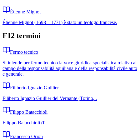
Étienne Mignot
Étienne Mignot (1698 – 1771) è stato un teologo francese.
F
12
termini
Fermo tecnico
Si intende per fermo tecnico la voce giuridica specialistica relativa al
campo della responsabilità aquiliana e della responsabilità civile auto
e generale.
Filiberto Ignazio Guillier
Filiberto Ignazio Guillier del Vernante (Torino, .
Filippo Batacchioli
Filippo Batacchioli (fl.
Francesco Orioli