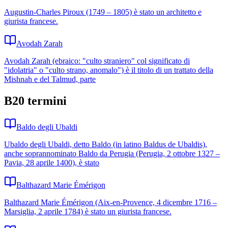
Augustin-Charles Piroux (1749 – 1805) è stato un architetto e
giurista francese.
Avodah Zarah
Avodah Zarah (ebraico: "culto straniero" col significato di
"idolatria" o "culto strano, anomalo") è il titolo di un trattato della
Mishnah e del Talmud, parte
B
20
termini
Baldo degli Ubaldi
Ubaldo degli Ubaldi, detto Baldo (in latino Baldus de Ubaldis),
anche soprannominato Baldo da Perugia (Perugia, 2 ottobre 1327 –
Pavia, 28 aprile 1400), è stato
Balthazard Marie Émérigon
Balthazard Marie Émérigon (Aix-en-Provence, 4 dicembre 1716 –
Marsiglia, 2 aprile 1784) è stato un giurista francese.