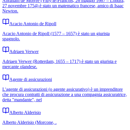
Abraham de Moivre (Vitry-le-François, 26 maggio 1667 – Londra,
27 novembre 1754) è stato un matematico francese, amico di Isaac
Newton.
Acacio Antonio de Ripoll
Acacio Antonio de Ripoll (1577 – 1657) è stato un giurista
spagnolo.
Adriaen Verwer
Adriaen Verwer (Rotterdam, 1655 – 1717) è stato un giurista e
mercante olandese.
Agente di assicurazioni
L'agente di assicurazioni (o agente assicurativo) è un imprenditore
che procura contratti di assicurazione a una compagnia assicuratrice,
detta "mandante", nel
Alberto Alderisio
Alberto Alderisio (Morcone, .