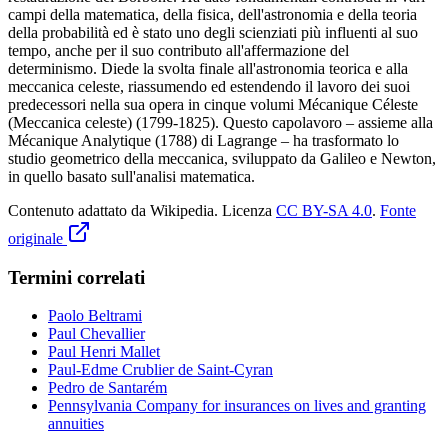
campi della matematica, della fisica, dell'astronomia e della teoria
della probabilità ed è stato uno degli scienziati più influenti al suo
tempo, anche per il suo contributo all'affermazione del
determinismo. Diede la svolta finale all'astronomia teorica e alla
meccanica celeste, riassumendo ed estendendo il lavoro dei suoi
predecessori nella sua opera in cinque volumi Mécanique Céleste
(Meccanica celeste) (1799-1825). Questo capolavoro – assieme alla
Mécanique Analytique (1788) di Lagrange – ha trasformato lo
studio geometrico della meccanica, sviluppato da Galileo e Newton,
in quello basato sull'analisi matematica.
Contenuto adattato da Wikipedia
.
Licenza
CC BY-SA 4.0
.
Fonte
originale
Termini correlati
Paolo Beltrami
Paul Chevallier
Paul Henri Mallet
Paul-Edme Crublier de Saint-Cyran
Pedro de Santarém
Pennsylvania Company for insurances on lives and granting
annuities