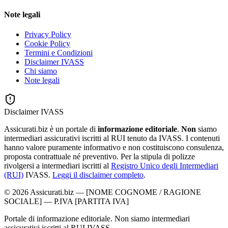
Note legali
Privacy Policy
Cookie Policy
Termini e Condizioni
Disclaimer IVASS
Chi siamo
Note legali
Disclaimer IVASS
Assicurati.biz è un portale di
informazione editoriale
.
Non
siamo
intermediari assicurativi iscritti al RUI tenuto da IVASS. I contenuti
hanno valore puramente informativo e non costituiscono consulenza,
proposta contrattuale né preventivo. Per la stipula di polizze
rivolgersi a intermediari iscritti al
Registro Unico degli Intermediari
(RUI)
IVASS.
Leggi il disclaimer completo
.
©
2026
Assicurati.biz
—
[NOME COGNOME / RAGIONE
SOCIALE]
— P.IVA
[PARTITA IVA]
Portale di informazione editoriale. Non siamo intermediari
assicurativi iscritti al RUI IVASS.