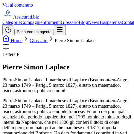
Vai al contenuto
Assicurati
.biz
Categorie
Compagnie
Strumenti
Glossario
Blog
News
Trasparenza
Contat
Parla con un agente
Home
Glossario
Pierre Simon Laplace
Lettera
P
Pierre Simon Laplace
Pierre-Simon Laplace, I marchese di Laplace (Beaumont-en-Auge,
23 marzo 1749 – Parigi, 5 marzo 1827), è stato un matematico,
fisico, astronomo, politico e nobil
Pierre-Simon Laplace, I marchese di Laplace (Beaumont-en-Auge,
23 marzo 1749 – Parigi, 5 marzo 1827), è stato un matematico,
fisico, astronomo, politico e nobile francese. Fu uno dei principali
scienziati del periodo napoleonico, nel 1799 nominato ministro degli
interni da Napoleone, che nel 1806 gli conferì il titolo di conte
dell'Impero, nominato poi anche marchese nel 1817, dopo la
restaurazione dei Borbone. Ha dato fondamentali contributi in vari