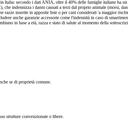
 in Italia: secondo i dati ANIA, oltre il 40% delle famiglie italiane ha
), che indennizza i danni causati a terzi dal proprio animale (morsi, dann
une razze inserite in apposite liste o per cani considerati 'a maggior risc
udere anche garanzie accessorie come l'indennità in caso di smarrimento,
mbiano in base a età, razza e stato di salute al momento della sottoscriz
anche se di proprietà comune.
esso strutture convenzionate o libere.