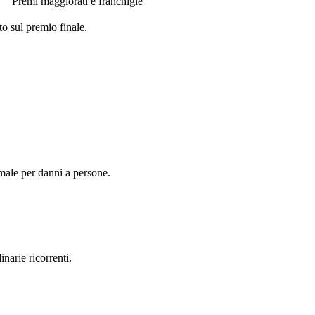
Premi maggiorati e franchigie
to sul premio finale.
male per danni a persone.
narie ricorrenti.