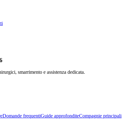
ti
6
chirurgici, smarrimento e assistenza dedicata.
re
Domande frequenti
Guide approfondite
Compagnie principali