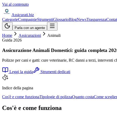
Vai al contenuto
Assicurati
.biz
Categorie
Compagnie
Strumenti
Glossario
Blog
News
Trasparenza
Contat
Parla con un agente
Home
Assicurazioni
Animali
Guida 2026
Assicurazione Animali Domestici
: guida completa 202
Polizze per cani e gatti: cure veterinarie, RC danni a terzi, interventi 
Leggi la guida
Strumenti dedicati
Indice della pagina
Cos'è e come funziona
Tipologie di polizza
Quanto costa
Come sceglie
Cos'è e come funziona