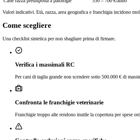
Cane razza predisposta a patologie
350 – 700 €/anno
Valori indicativi. Età, razza, area geografica e franchigia incidono mol
Come scegliere
Una checklist sintetica per non sbagliare prima di firmare.
Verifica i massimali RC
Per cani di taglia grande non scendere sotto 500.000 € di massi
Confronta le franchigie veterinarie
Franchigie troppo alte rendono inutile la copertura per spese ordi