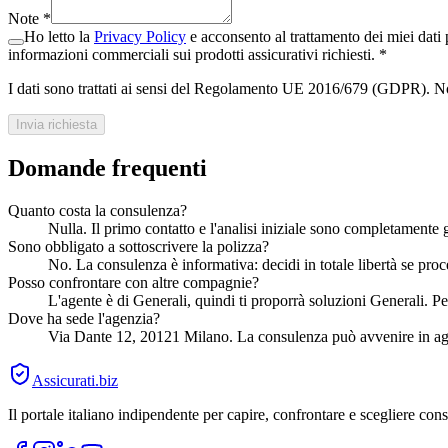
Note
*
Ho letto la
Privacy Policy
e acconsento al trattamento dei miei dati p
informazioni commerciali sui prodotti assicurativi richiesti.
*
I dati sono trattati ai sensi del Regolamento UE 2016/679 (GDPR). Non
Invia richiesta
Domande frequenti
Quanto costa la consulenza?
Nulla. Il primo contatto e l'analisi iniziale sono completamente 
Sono obbligato a sottoscrivere la polizza?
No. La consulenza è informativa: decidi in totale libertà se pro
Posso confrontare con altre compagnie?
L'agente è di Generali, quindi ti proporrà soluzioni Generali. P
Dove ha sede l'agenzia?
Via Dante 12, 20121 Milano. La consulenza può avvenire in age
Assicurati
.biz
Il portale italiano indipendente per capire, confrontare e scegliere co