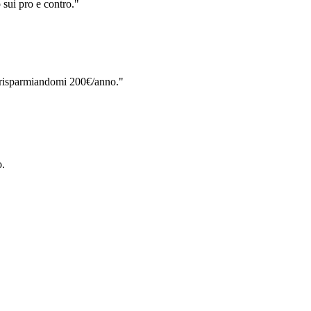
 sui pro e contro.
"
ta risparmiandomi 200€/anno.
"
o.