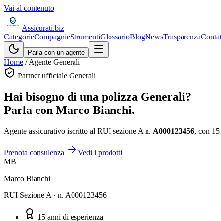
Vai al contenuto
Assicurati
.biz
Categorie
Compagnie
Strumenti
Glossario
Blog
News
Trasparenza
Contat
Parla con un agente
Home
/
Agente Generali
Partner ufficiale Generali
Hai bisogno di una polizza Generali?
Parla con
Marco Bianchi
.
Agente assicurativo iscritto al RUI sezione A n.
A000123456
, con
15
Prenota consulenza
Vedi i prodotti
MB
Marco Bianchi
RUI
Sezione A
· n.
A000123456
15
anni di esperienza