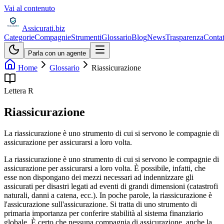
Vai al contenuto
Assicurati
.biz
Categorie
Compagnie
Strumenti
Glossario
Blog
News
Trasparenza
Contat
Parla con un agente
Home
Glossario
Riassicurazione
Lettera
R
Riassicurazione
La riassicurazione è uno strumento di cui si servono le compagnie di
assicurazione per assicurarsi a loro volta.
La riassicurazione è uno strumento di cui si servono le compagnie di
assicurazione per assicurarsi a loro volta. È possibile, infatti, che
esse non dispongano dei mezzi necessari ad indennizzare gli
assicurati per disastri legati ad eventi di grandi dimensioni (catastrofi
naturali, danni a catena, ecc.). In poche parole, la riassicurazione è
l'assicurazione sull'assicurazione. Si tratta di uno strumento di
primaria importanza per conferire stabilità al sistema finanziario
globale. È certo che nessuna compagnia di assicurazione, anche la