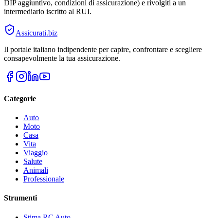
DIP aggiuntivo, condizioni di assicurazione) e rivolgiti a un
intermediario iscritto al RUI.
Assicurati
.biz
Il portale italiano indipendente per capire, confrontare e scegliere
consapevolmente la tua assicurazione.
Categorie
Auto
Moto
Casa
Vita
Viaggio
Salute
Animali
Professionale
Strumenti
Stima RC Auto