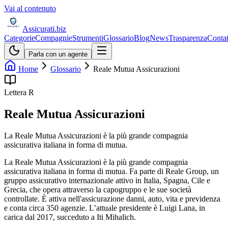
Vai al contenuto
Assicurati
.biz
Categorie
Compagnie
Strumenti
Glossario
Blog
News
Trasparenza
Contat
Parla con un agente
Home
Glossario
Reale Mutua Assicurazioni
Lettera
R
Reale Mutua Assicurazioni
La Reale Mutua Assicurazioni è la più grande compagnia
assicurativa italiana in forma di mutua.
La Reale Mutua Assicurazioni è la più grande compagnia
assicurativa italiana in forma di mutua. Fa parte di Reale Group, un
gruppo assicurativo internazionale attivo in Italia, Spagna, Cile e
Grecia, che opera attraverso la capogruppo e le sue società
controllate. È attiva nell'assicurazione danni, auto, vita e previdenza
e conta circa 350 agenzie. L’attuale presidente è Luigi Lana, in
carica dal 2017, succeduto a Iti Mihalich.