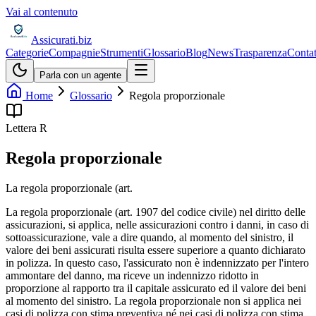
Vai al contenuto
Assicurati
.biz
Categorie
Compagnie
Strumenti
Glossario
Blog
News
Trasparenza
Contat
Parla con un agente
Home
Glossario
Regola proporzionale
Lettera
R
Regola proporzionale
La regola proporzionale (art.
La regola proporzionale (art. 1907 del codice civile) nel diritto delle
assicurazioni, si applica, nelle assicurazioni contro i danni, in caso di
sottoassicurazione, vale a dire quando, al momento del sinistro, il
valore dei beni assicurati risulta essere superiore a quanto dichiarato
in polizza. In questo caso, l'assicurato non è indennizzato per l'intero
ammontare del danno, ma riceve un indennizzo ridotto in
proporzione al rapporto tra il capitale assicurato ed il valore dei beni
al momento del sinistro. La regola proporzionale non si applica nei
casi di polizza con stima preventiva né nei casi di polizza con stima