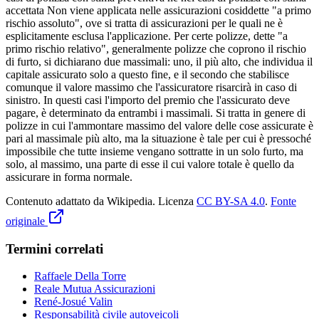
accettata Non viene applicata nelle assicurazioni cosiddette "a primo
rischio assoluto", ove si tratta di assicurazioni per le quali ne è
esplicitamente esclusa l'applicazione. Per certe polizze, dette "a
primo rischio relativo", generalmente polizze che coprono il rischio
di furto, si dichiarano due massimali: uno, il più alto, che individua il
capitale assicurato solo a questo fine, e il secondo che stabilisce
comunque il valore massimo che l'assicuratore risarcirà in caso di
sinistro. In questi casi l'importo del premio che l'assicurato deve
pagare, è determinato da entrambi i massimali. Si tratta in genere di
polizze in cui l'ammontare massimo del valore delle cose assicurate è
pari al massimale più alto, ma la situazione è tale per cui è pressoché
impossibile che tutte insieme vengano sottratte in un solo furto, ma
solo, al massimo, una parte di esse il cui valore totale è quello da
assicurare in forma normale.
Contenuto adattato da Wikipedia
.
Licenza
CC BY-SA 4.0
.
Fonte
originale
Termini correlati
Raffaele Della Torre
Reale Mutua Assicurazioni
René-Josué Valin
Responsabilità civile autoveicoli