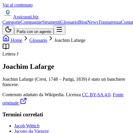
Vai al contenuto
Assicurati
.biz
Categorie
Compagnie
Strumenti
Glossario
Blog
News
Trasparenza
Contat
Parla con un agente
Home
Glossario
Joachim Lafarge
Lettera
J
Joachim Lafarge
Joachim Lafarge (Crest, 1748 – Parigi, 1839) è stato un banchiere
francese.
Contenuto adattato da Wikipedia
.
Licenza
CC BY-SA 4.0
.
Fonte
originale
Termini correlati
Jacob Wittich
Jacopo da Varazze