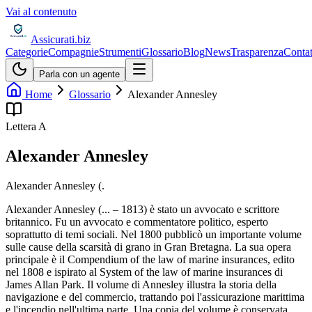
Vai al contenuto
Assicurati
.biz
Categorie
Compagnie
Strumenti
Glossario
Blog
News
Trasparenza
Contat
Parla con un agente
Home
Glossario
Alexander Annesley
Lettera
A
Alexander Annesley
Alexander Annesley (.
Alexander Annesley (... – 1813) è stato un avvocato e scrittore
britannico. Fu un avvocato e commentatore politico, esperto
soprattutto di temi sociali. Nel 1800 pubblicò un importante volume
sulle cause della scarsità di grano in Gran Bretagna. La sua opera
principale è il Compendium of the law of marine insurances, edito
nel 1808 e ispirato al System of the law of marine insurances di
James Allan Park. Il volume di Annesley illustra la storia della
navigazione e del commercio, trattando poi l'assicurazione marittima
e l'incendio nell'ultima parte. Una copia del volume è conservata