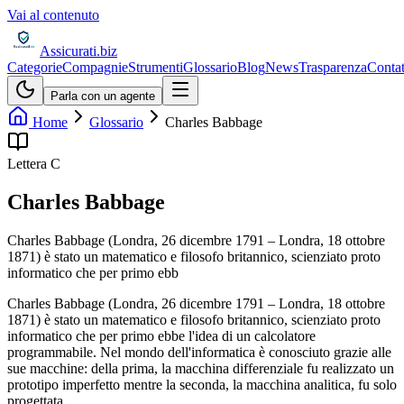
Vai al contenuto
Assicurati
.biz
Categorie
Compagnie
Strumenti
Glossario
Blog
News
Trasparenza
Contat
Parla con un agente
Home
Glossario
Charles Babbage
Lettera
C
Charles Babbage
Charles Babbage (Londra, 26 dicembre 1791 – Londra, 18 ottobre
1871) è stato un matematico e filosofo britannico, scienziato proto
informatico che per primo ebb
Charles Babbage (Londra, 26 dicembre 1791 – Londra, 18 ottobre
1871) è stato un matematico e filosofo britannico, scienziato proto
informatico che per primo ebbe l'idea di un calcolatore
programmabile. Nel mondo dell'informatica è conosciuto grazie alle
sue macchine: della prima, la macchina differenziale fu realizzato un
prototipo imperfetto mentre la seconda, la macchina analitica, fu solo
progettata.