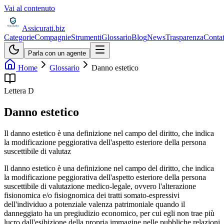
Vai al contenuto
Assicurati
.biz
Categorie
Compagnie
Strumenti
Glossario
Blog
News
Trasparenza
Contat
Parla con un agente
Home
Glossario
Danno estetico
Lettera
D
Danno estetico
Il danno estetico è una definizione nel campo del diritto, che indica
la modificazione peggiorativa dell'aspetto esteriore della persona
suscettibile di valutaz
Il danno estetico è una definizione nel campo del diritto, che indica
la modificazione peggiorativa dell'aspetto esteriore della persona
suscettibile di valutazione medico-legale, ovvero l'alterazione
fisionomica e/o fisiognomica dei tratti somato-espressivi
dell'individuo a potenziale valenza patrimoniale quando il
danneggiato ha un pregiudizio economico, per cui egli non trae più
lucro dall'esibizione della propria immagine nelle pubbliche relazioni