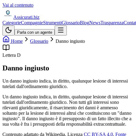
Vai al contenuto
Assicurati
.biz
Categorie
Compagnie
Strumenti
Glossario
Blog
News
Trasparenza
Contat
Parla con un agente
Home
Glossario
Danno ingiusto
Lettera
D
Danno ingiusto
Un danno ingiusto indica, in diritto, qualunque lesione di interessi
tutelati dall'ordinamento giuridico.
Un danno ingiusto indica, in diritto, qualunque lesione di interessi
tutelati dall'ordinamento giuridico. Non tutti gli interessi sono
rilevanti giuridicamente, il risarcimento dei danni è ammesso
soltanto per la lesione di interessi altrui che costituiscono un "danno
ingiusto". Il danno ingiusto è il presupposto di un fatto illecito che a
sua volta è fra i presupposti della responsabilità extracontrattuale.
Contenuto adattato da Wikipedia
.
Licenza
CC BY-SA 4.0
.
Fonte