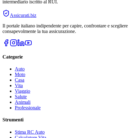
intermediario iscritto al RUI.
Assicurati
.biz
Il portale italiano indipendente per capire, confrontare e scegliere
consapevolmente la tua assicurazione.
Categorie
Auto
Moto
Casa
Vita
Viaggio
Salute
Animali
Professionale
Strumenti
Stima RC Auto
Calcolatore Vita