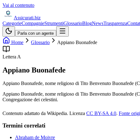
Vai al contenuto
Assicurati
.biz
Categorie
Compagnie
Strumenti
Glossario
Blog
News
Trasparenza
Contat
Parla con un agente
Home
Glossario
Appiano Buonafede
Lettera
A
Appiano Buonafede
Appiano Buonafede, nome religioso di Tito Benvenuto Buonafede (Coma
Appiano Buonafede, nome religioso di Tito Benvenuto Buonafede (Comac
Congregazione dei celestini.
Contenuto adattato da Wikipedia
.
Licenza
CC BY-SA 4.0
.
Fonte orig
Termini correlati
Abraham de Moivre