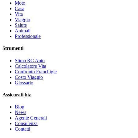
Moto
Casa
Vita
Viaggio
Salute
Animali
Professionale
Strumenti
Stima RC Auto
Calcolatore Vita
Confronto Franchigie
Costo Viaggio
Glossario
Assicurati.biz
Blog
News
Agente Generali
Consulenza
Contatti