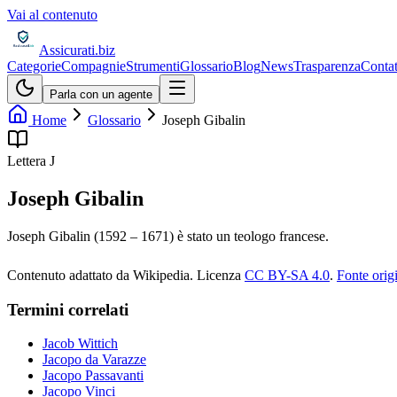
Vai al contenuto
Assicurati
.biz
Categorie
Compagnie
Strumenti
Glossario
Blog
News
Trasparenza
Contat
Parla con un agente
Home
Glossario
Joseph Gibalin
Lettera
J
Joseph Gibalin
Joseph Gibalin (1592 – 1671) è stato un teologo francese.
Contenuto adattato da Wikipedia
.
Licenza
CC BY-SA 4.0
.
Fonte orig
Termini correlati
Jacob Wittich
Jacopo da Varazze
Jacopo Passavanti
Jacopo Vinci