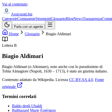
Vai al contenuto
Assicurati
.biz
Categorie
Compagnie
Strumenti
Glossario
Blog
News
Trasparenza
Contat
Parla con un agente
Home
Glossario
Biagio Aldimari
Lettera
B
Biagio Aldimari
Biagio Aldimari (o Altomare), noto anche con lo pseudonimo di
Tobia Almagiore (Napoli, 1630 – 1713), è stato un giurista italiano.
Contenuto adattato da Wikipedia
.
Licenza
CC BY-SA 4.0
.
Fonte
originale
Termini correlati
Baldo degli Ubaldi
Balthazard Marie Émérigon