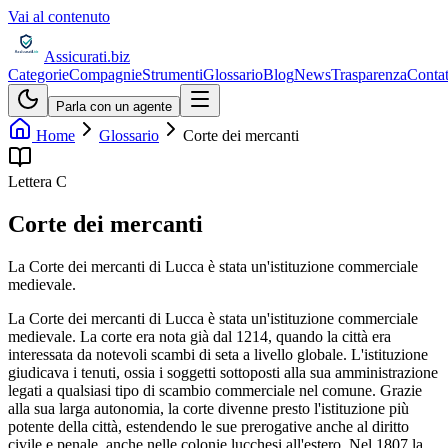
Vai al contenuto
Assicurati
.biz
Categorie
Compagnie
Strumenti
Glossario
Blog
News
Trasparenza
Contat
Parla con un agente
Home
Glossario
Corte dei mercanti
Lettera
C
Corte dei mercanti
La Corte dei mercanti di Lucca è stata un'istituzione commerciale
medievale.
La Corte dei mercanti di Lucca è stata un'istituzione commerciale
medievale. La corte era nota già dal 1214, quando la città era
interessata da notevoli scambi di seta a livello globale. L'istituzione
giudicava i tenuti, ossia i soggetti sottoposti alla sua amministrazione
legati a qualsiasi tipo di scambio commerciale nel comune. Grazie
alla sua larga autonomia, la corte divenne presto l'istituzione più
potente della città, estendendo le sue prerogative anche al diritto
civile e penale, anche nelle colonie lucchesi all'estero. Nel 1807 la