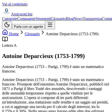
Vai al contenuto
Assicurati
.biz
Categorie
Compagnie
Strumenti
Glossario
Blog
News
Trasparenza
Contat
Parla con un agente
Home
Glossario
Antoine Deparcieux (1753-1799)
Lettera
A
Antoine Deparcieux (1753-1799)
Antoine Deparcieux (1753 – Parigi, 1799) è stato un matematico
francese.
Antoine Deparcieux (1753 – Parigi, 1799) è stato un matematico
francese. Pronipote dell'omonimo Antoine Deparcieux, pubblicò nel
1871 a Parigi il libro Traité des annuités, descrivendo i vantaggi
delle annualità temporanee rispetto a quelle vitalizie per le
assicurazioni. L'opera si compone di tre parti differenti:
un'introduzione, una trattazione sulle rendite e un saggio sui prestiti,
a cui si aggiunge una tavola per il calcolo degli interessi, tra lo
0,25% e il 30%. Nello stesso anno furono edite altre due edizioni,