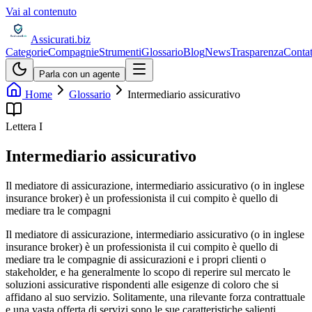
Vai al contenuto
Assicurati
.biz
Categorie
Compagnie
Strumenti
Glossario
Blog
News
Trasparenza
Contat
Parla con un agente
Home
Glossario
Intermediario assicurativo
Lettera
I
Intermediario assicurativo
Il mediatore di assicurazione, intermediario assicurativo (o in inglese
insurance broker) è un professionista il cui compito è quello di
mediare tra le compagni
Il mediatore di assicurazione, intermediario assicurativo (o in inglese
insurance broker) è un professionista il cui compito è quello di
mediare tra le compagnie di assicurazioni e i propri clienti o
stakeholder, e ha generalmente lo scopo di reperire sul mercato le
soluzioni assicurative rispondenti alle esigenze di coloro che si
affidano al suo servizio. Solitamente, una rilevante forza contrattuale
e una vasta offerta di servizi sono le sue caratteristiche salienti.