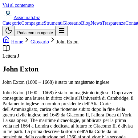
Vai al contenuto
Assicurati
.biz
Categorie
Compagnie
Strumenti
Glossario
Blog
News
Trasparenza
Contat
Parla con un agente
Home
Glossario
John Exton
Lettera
J
John Exton
John Exton (1600 – 1668) è stato un magistrato inglese.
John Exton (1600 – 1668) è stato un magistrato inglese. Dopo aver
conseguito una laurea in diritto civile all'Università di Cambridge, il
Parlamento inglese lo nominò presidente dell'Alta Corte
dell'Ammiragliato, carica che riottenne subito dopo la fine della
guerra civile inglese nel 1649 da Giacomo II, l'allora Duca di York.
La sua opera, The maritime dicaeologie, pubblicata per la prima
volta nel 1664 a Londra e dedicata al futuro re Giacomo II, è divisa
in tre parti. La prima descrive la storia dell'Alta Corte da lui
presieduta, dalla costituzione nel 1360 ai suoi giorni; la seconda