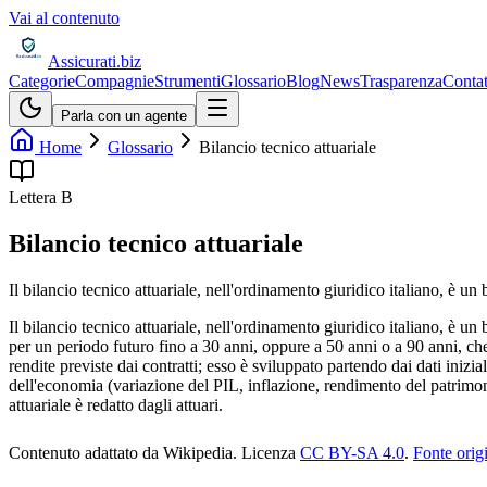
Vai al contenuto
Assicurati
.biz
Categorie
Compagnie
Strumenti
Glossario
Blog
News
Trasparenza
Contat
Parla con un agente
Home
Glossario
Bilancio tecnico attuariale
Lettera
B
Bilancio tecnico attuariale
Il bilancio tecnico attuariale, nell'ordinamento giuridico italiano, è un
Il bilancio tecnico attuariale, nell'ordinamento giuridico italiano, è u
per un periodo futuro fino a 30 anni, oppure a 50 anni o a 90 anni, che t
rendite previste dai contratti; esso è sviluppato partendo dai dati inizial
dell'economia (variazione del PIL, inflazione, rendimento del patrimonio)
attuariale è redatto dagli attuari.
Contenuto adattato da Wikipedia
.
Licenza
CC BY-SA 4.0
.
Fonte orig