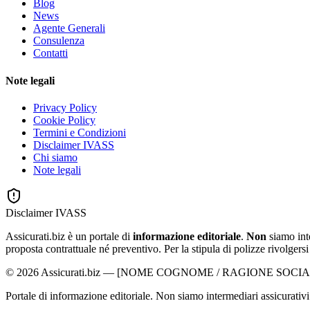
Blog
News
Agente Generali
Consulenza
Contatti
Note legali
Privacy Policy
Cookie Policy
Termini e Condizioni
Disclaimer IVASS
Chi siamo
Note legali
Disclaimer IVASS
Assicurati.biz è un portale di
informazione editoriale
.
Non
siamo int
proposta contrattuale né preventivo. Per la stipula di polizze rivolgersi a
©
2026
Assicurati.biz
—
[NOME COGNOME / RAGIONE SOCIA
Portale di informazione editoriale. Non siamo intermediari assicurativi