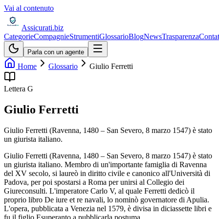
Vai al contenuto
Assicurati
.biz
Categorie
Compagnie
Strumenti
Glossario
Blog
News
Trasparenza
Contat
Parla con un agente
Home
Glossario
Giulio Ferretti
Lettera
G
Giulio Ferretti
Giulio Ferretti (Ravenna, 1480 – San Severo, 8 marzo 1547) è stato
un giurista italiano.
Giulio Ferretti (Ravenna, 1480 – San Severo, 8 marzo 1547) è stato
un giurista italiano. Membro di un'importante famiglia di Ravenna
del XV secolo, si laureò in diritto civile e canonico all'Università di
Padova, per poi spostarsi a Roma per unirsi al Collegio dei
Giureconsulti. L'imperatore Carlo V, al quale Ferretti dedicò il
proprio libro De iure et re navali, lo nominò governatore di Apulia.
L'opera, pubblicata a Venezia nel 1579, è divisa in diciassette libri e
fu il figlio Esuperanto a pubblicarla postuma.