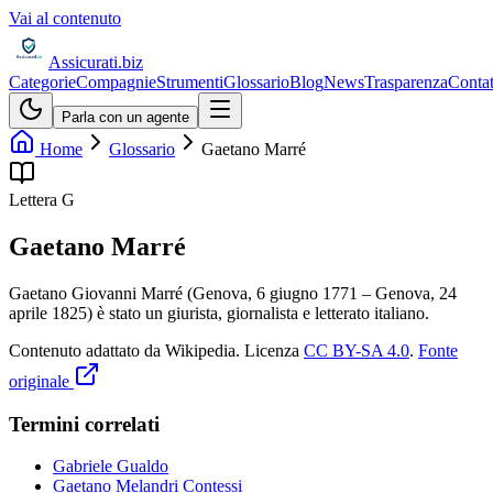
Vai al contenuto
Assicurati
.biz
Categorie
Compagnie
Strumenti
Glossario
Blog
News
Trasparenza
Contat
Parla con un agente
Home
Glossario
Gaetano Marré
Lettera
G
Gaetano Marré
Gaetano Giovanni Marré (Genova, 6 giugno 1771 – Genova, 24
aprile 1825) è stato un giurista, giornalista e letterato italiano.
Contenuto adattato da Wikipedia
.
Licenza
CC BY-SA 4.0
.
Fonte
originale
Termini correlati
Gabriele Gualdo
Gaetano Melandri Contessi