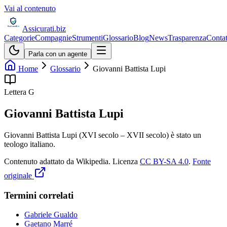
Vai al contenuto
Assicurati
.biz
Categorie
Compagnie
Strumenti
Glossario
Blog
News
Trasparenza
Contat
Parla con un agente
Home
Glossario
Giovanni Battista Lupi
Lettera
G
Giovanni Battista Lupi
Giovanni Battista Lupi (XVI secolo – XVII secolo) è stato un
teologo italiano.
Contenuto adattato da Wikipedia
.
Licenza
CC BY-SA 4.0
.
Fonte
originale
Termini correlati
Gabriele Gualdo
Gaetano Marré