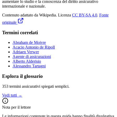
aumentare lo studio e la conoscenza del diritto assicurativo
internazionale e nazionale.
Contenuto adattato da Wikipedia
.
Licenza
CC BY-SA 4.0
.
Fonte
originale
Termini correlati
Abraham de Moivre
Acacio Antonio de Ripoll
Adriaen Verwer
Agente di assicurazioni
Alberto Alderisio
Alessandro Tartagni
Esplora il glossario
353
termini assicurativi spiegati semplici.
Vedi tutti →
Nota per il lettore
Le informazioni contenute in questa guida hanno finalità divulgativa