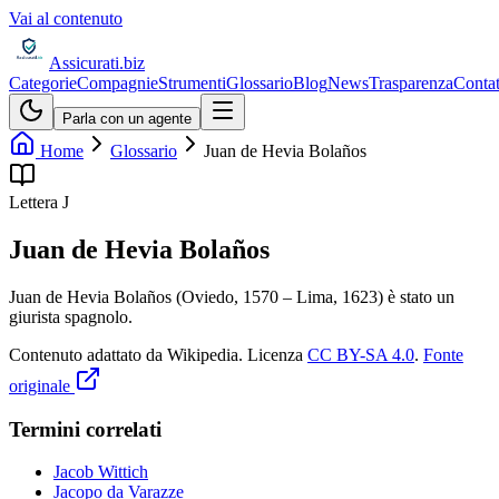
Vai al contenuto
Assicurati
.biz
Categorie
Compagnie
Strumenti
Glossario
Blog
News
Trasparenza
Contat
Parla con un agente
Home
Glossario
Juan de Hevia Bolaños
Lettera
J
Juan de Hevia Bolaños
Juan de Hevia Bolaños (Oviedo, 1570 – Lima, 1623) è stato un
giurista spagnolo.
Contenuto adattato da Wikipedia
.
Licenza
CC BY-SA 4.0
.
Fonte
originale
Termini correlati
Jacob Wittich
Jacopo da Varazze