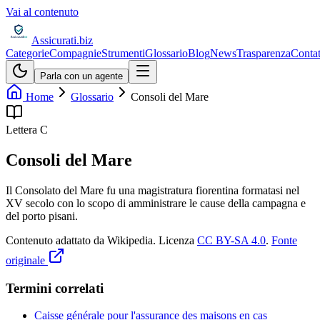
Vai al contenuto
Assicurati
.biz
Categorie
Compagnie
Strumenti
Glossario
Blog
News
Trasparenza
Contat
Parla con un agente
Home
Glossario
Consoli del Mare
Lettera
C
Consoli del Mare
Il Consolato del Mare fu una magistratura fiorentina formatasi nel
XV secolo con lo scopo di amministrare le cause della campagna e
del porto pisani.
Contenuto adattato da Wikipedia
.
Licenza
CC BY-SA 4.0
.
Fonte
originale
Termini correlati
Caisse générale pour l'assurance des maisons en cas