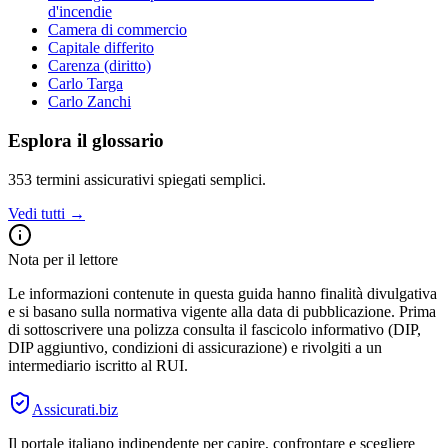
d'incendie
Camera di commercio
Capitale differito
Carenza (diritto)
Carlo Targa
Carlo Zanchi
Esplora il glossario
353
termini assicurativi spiegati semplici.
Vedi tutti →
Nota per il lettore
Le informazioni contenute in questa guida hanno finalità divulgativa
e si basano sulla normativa vigente alla data di pubblicazione. Prima
di sottoscrivere una polizza consulta il fascicolo informativo (DIP,
DIP aggiuntivo, condizioni di assicurazione) e rivolgiti a un
intermediario iscritto al RUI.
Assicurati
.biz
Il portale italiano indipendente per capire, confrontare e scegliere