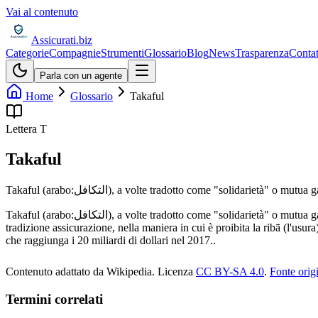
Vai al contenuto
Assicurati
.biz
Categorie
Compagnie
Strumenti
Glossario
Blog
News
Trasparenza
Contat
Parla con un agente
Home
Glossario
Takaful
Lettera
T
Takaful
Takaful (arabo:التكافل), a volte tradotto come "solidar
Takaful (arabo:التكافل), a volte tradotto come "solidarietà" o mutua garanzia) è un sistema cooperativo di rimborso in caso di perdita, organizzato in maniera conforme alla legge della sharia ed alternativa alla
tradizione assicurazione, nella maniera in cui è proibita la ribā (l'usura)
che raggiunga i 20 miliardi di dollari nel 2017..
Contenuto adattato da Wikipedia
.
Licenza
CC BY-SA 4.0
.
Fonte orig
Termini correlati