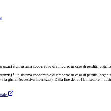
ti
ietà" o mutua garanzia) è un sistema cooperativo di rimborso in caso di perdita, org
 e la gharar (eccessiva incertezza). Dalla fine del 2011, Il settore industr
inale