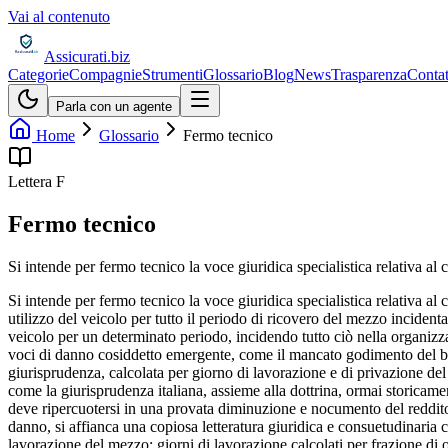
Vai al contenuto
Assicurati
.biz
Categorie
Compagnie
Strumenti
Glossario
Blog
News
Trasparenza
Contat
Parla con un agente
Home
Glossario
Fermo tecnico
Lettera
F
Fermo tecnico
Si intende per fermo tecnico la voce giuridica specialistica relativa al 
Si intende per fermo tecnico la voce giuridica specialistica relativa al
utilizzo del veicolo per tutto il periodo di ricovero del mezzo incidenta
veicolo per un determinato periodo, incidendo tutto ciò nella organizza
voci di danno cosiddetto emergente, come il mancato godimento del boll
giurisprudenza, calcolata per giorno di lavorazione e di privazione de
come la giurisprudenza italiana, assieme alla dottrina, ormai storicam
deve ripercuotersi in una provata diminuzione e nocumento del reddito 
danno, si affianca una copiosa letteratura giuridica e consuetudinaria c
lavorazione del mezzo; giorni di lavorazione calcolati per frazione di or