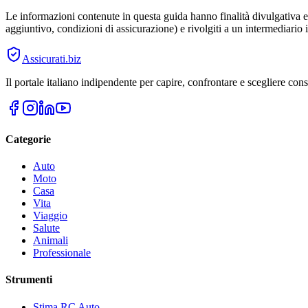
Le informazioni contenute in questa guida hanno finalità divulgativa e 
aggiuntivo, condizioni di assicurazione) e rivolgiti a un intermediario i
Assicurati
.biz
Il portale italiano indipendente per capire, confrontare e scegliere co
Categorie
Auto
Moto
Casa
Vita
Viaggio
Salute
Animali
Professionale
Strumenti
Stima RC Auto