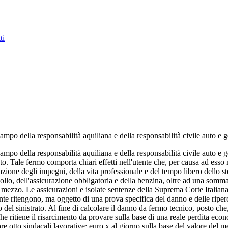
ti
campo della responsabilità aquiliana e della responsabilità civile auto e g
 campo della responsabilità aquiliana e della responsabilità civile auto e
to. Tale fermo comporta chiari effetti nell'utente che, per causa ad esso 
zione degli impegni, della vita professionale e del tempo libero dello st
o, dell'assicurazione obbligatoria e della benzina, oltre ad una somma fo
l mezzo. Le assicurazioni e isolate sentenze della Suprema Corte Italian
ente ritengono, ma oggetto di una prova specifica del danno e delle ripe
del sinistrato. Al fine di calcolare il danno da fermo tecnico, posto ch
he ritiene il risarcimento da provare sulla base di una reale perdita econ
e otto sindacali lavorative; euro x al giorno sulla base del valore del me