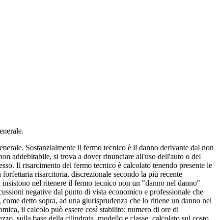
enerale.
 generale. Sostanzialmente il fermo tecnico è il danno derivante dal non
non addebitabile, si trova a dover rinunciare all'uso dell'auto o del
esso. Il risarcimento del fermo tecnico è calcolato tenendo presente le
rfettaria risarcitoria, discrezionale secondo la più recente
a insistono nel ritenere il fermo tecnico non un "danno nel danno"
rcussioni negative dal punto di vista economico e professionale che
e, come detto sopra, ad una giurisprudenza che lo ritiene un danno nel
omica, il calcolo può essere così stabilito: numero di ore di
zzo, sulla base della cilindrata, modello e classe, calcolato sul costo