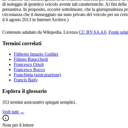
di noleggio di ipotetico veicolo avente tali caratteristiche. Ai fini dell
presuntiva. In proposito, occorre sottolineare, che la giurisprudenza pr
circostanza che il danneggiato sia stato privato del veicolo per un cert
il 6 agosto 2013 in Internet Archive.)
Contenuto adattato da Wikipedia
.
Licenza
CC BY-SA 4.0
.
Fonte orig
Termini correlati
Filiberto Ignazio Guillier
Filippo Batacchioli
Francesco Orioli
Francesco Rocco
Franchigia (assicurazione)
Francis Baily
Esplora il glossario
353
termini assicurativi spiegati semplici.
Vedi tutti →
Nota per il lettore