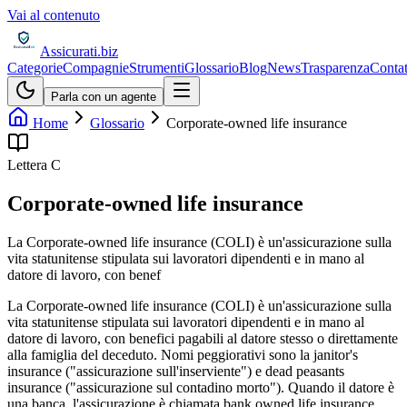
Vai al contenuto
Assicurati
.biz
Categorie
Compagnie
Strumenti
Glossario
Blog
News
Trasparenza
Contat
Parla con un agente
Home
Glossario
Corporate-owned life insurance
Lettera
C
Corporate-owned life insurance
La Corporate-owned life insurance (COLI) è un'assicurazione sulla
vita statunitense stipulata sui lavoratori dipendenti e in mano al
datore di lavoro, con benef
La Corporate-owned life insurance (COLI) è un'assicurazione sulla
vita statunitense stipulata sui lavoratori dipendenti e in mano al
datore di lavoro, con benefici pagabili al datore stesso o direttamente
alla famiglia del deceduto. Nomi peggiorativi sono la janitor's
insurance ("assicurazione sull'inserviente") e dead peasants
insurance ("assicurazione sul contadino morto"). Quando il datore è
una banca, l'assicurazione è chiamata bank owned life insurance