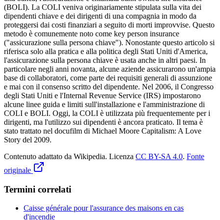
(BOLI). La COLI veniva originariamente stipulata sulla vita dei
dipendenti chiave e dei dirigenti di una compagnia in modo da
proteggersi dai costi finanziari a seguito di morti improvvise. Questo
metodo è comunemente noto come key person insurance
("assicurazione sulla persona chiave"). Nonostante questo articolo si
riferisca solo alla pratica e alla politica degli Stati Uniti d'America,
l'assicurazione sulla persona chiave è usata anche in altri paesi. In
particolare negli anni novanta, alcune aziende assicurarono un'ampia
base di collaboratori, come parte dei requisiti generali di assunzione
e mai con il consenso scritto del dipendente. Nel 2006, il Congresso
degli Stati Uniti e l'Internal Revenue Service (IRS) impostarono
alcune linee guida e limiti sull'installazione e l'amministrazione di
COLI e BOLI. Oggi, la COLI è utilizzata più frequentemente per i
dirigenti, ma l'utilizzo sui dipendenti è ancora praticato. Il tema è
stato trattato nel docufilm di Michael Moore Capitalism: A Love
Story del 2009.
Contenuto adattato da Wikipedia
.
Licenza
CC BY-SA 4.0
.
Fonte
originale
Termini correlati
Caisse générale pour l'assurance des maisons en cas
d'incendie