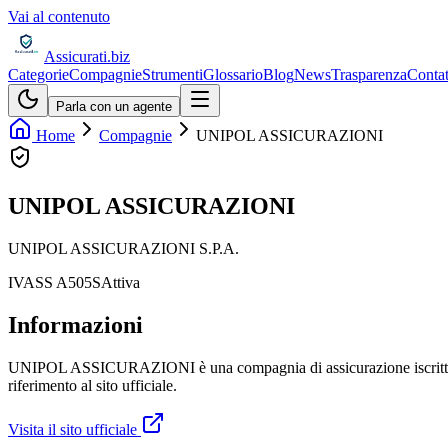
Vai al contenuto
Assicurati
.biz
Categorie
Compagnie
Strumenti
Glossario
Blog
News
Trasparenza
Contat
Parla con un agente
Home
Compagnie
UNIPOL ASSICURAZIONI
UNIPOL ASSICURAZIONI
UNIPOL ASSICURAZIONI S.P.A.
IVASS
A505S
Attiva
Informazioni
UNIPOL ASSICURAZIONI è una compagnia di assicurazione iscritta all'
riferimento al sito ufficiale.
Visita il sito ufficiale