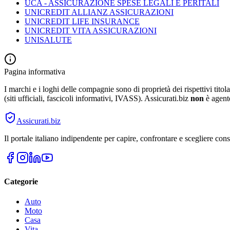
UCA - ASSICURAZIONE SPESE LEGALI E PERITALI
UNICREDIT ALLIANZ ASSICURAZIONI
UNICREDIT LIFE INSURANCE
UNICREDIT VITA ASSICURAZIONI
UNISALUTE
Pagina informativa
I marchi e i loghi delle compagnie sono di proprietà dei rispettivi titol
(siti ufficiali, fascicoli informativi, IVASS). Assicurati.biz
non
è agente
Assicurati
.biz
Il portale italiano indipendente per capire, confrontare e scegliere co
Categorie
Auto
Moto
Casa
Vita