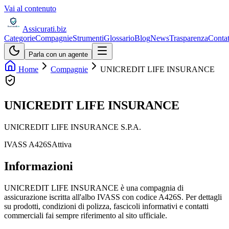
Vai al contenuto
Assicurati
.biz
Categorie
Compagnie
Strumenti
Glossario
Blog
News
Trasparenza
Contat
Parla con un agente
Home
Compagnie
UNICREDIT LIFE INSURANCE
UNICREDIT LIFE INSURANCE
UNICREDIT LIFE INSURANCE S.P.A.
IVASS
A426S
Attiva
Informazioni
UNICREDIT LIFE INSURANCE è una compagnia di
assicurazione iscritta all'albo IVASS con codice A426S. Per dettagli
su prodotti, condizioni di polizza, fascicoli informativi e contatti
commerciali fai sempre riferimento al sito ufficiale.