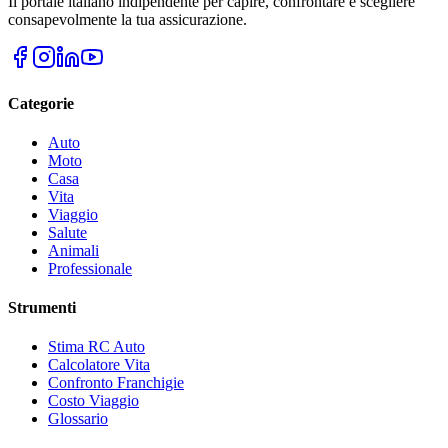
Il portale italiano indipendente per capire, confrontare e scegliere
consapevolmente la tua assicurazione.
Categorie
Auto
Moto
Casa
Vita
Viaggio
Salute
Animali
Professionale
Strumenti
Stima RC Auto
Calcolatore Vita
Confronto Franchigie
Costo Viaggio
Glossario