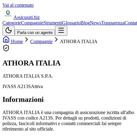
Vai al contenuto
Assicurati
.biz
Categorie
Compagnie
Strumenti
Glossario
Blog
News
Trasparenza
Contat
Parla con un agente
Home
Compagnie
ATHORA ITALIA
ATHORA ITALIA
ATHORA ITALIA S.P.A.
IVASS
A213S
Attiva
Informazioni
ATHORA ITALIA è una compagnia di assicurazione iscritta all'albo
IVASS con codice A213S. Per dettagli su prodotti, condizioni di
polizza, fascicoli informativi e contatti commerciali fai sempre
riferimento al sito ufficiale.