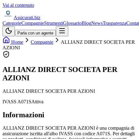
Vai al contenuto
Assicurati
.biz
Categorie
Compagnie
Strumenti
Glossario
Blog
News
Trasparenza
Contat
Parla con un agente
Home
Compagnie
ALLIANZ DIRECT SOCIETA PER
AZIONI
ALLIANZ DIRECT SOCIETA PER
AZIONI
ALLIANZ DIRECT SOCIETA PER AZIONI
IVASS
A071S
Attiva
Informazioni
ALLIANZ DIRECT SOCIETA PER AZIONI è una compagnia di
assicurazione iscritta all'albo IVASS con codice A071S. Per dettagli