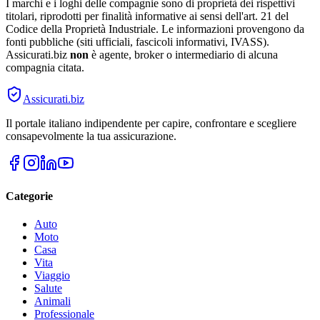
I marchi e i loghi delle compagnie sono di proprietà dei rispettivi
titolari, riprodotti per finalità informative ai sensi dell'art. 21 del
Codice della Proprietà Industriale. Le informazioni provengono da
fonti pubbliche (siti ufficiali, fascicoli informativi, IVASS).
Assicurati.biz
non
è agente, broker o intermediario di alcuna
compagnia citata.
Assicurati
.biz
Il portale italiano indipendente per capire, confrontare e scegliere
consapevolmente la tua assicurazione.
Categorie
Auto
Moto
Casa
Vita
Viaggio
Salute
Animali
Professionale