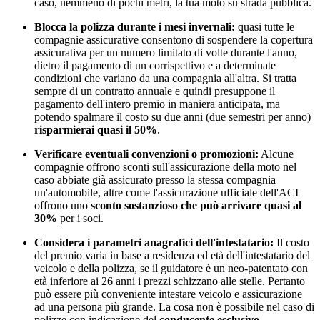
caso, nemmeno di pochi metri, la tua moto su strada pubblica.
Blocca la polizza durante i mesi invernali:
quasi tutte le
compagnie assicurative consentono di sospendere la copertura
assicurativa per un numero limitato di volte durante l'anno,
dietro il pagamento di un corrispettivo e a determinate
condizioni che variano da una compagnia all'altra. Si tratta
sempre di un contratto annuale e quindi presuppone il
pagamento dell'intero premio in maniera anticipata, ma
potendo spalmare il costo su due anni (due semestri per anno)
risparmierai quasi il 50%
.
Verificare eventuali convenzioni o promozioni:
Alcune
compagnie offrono sconti sull'assicurazione della moto nel
caso abbiate già assicurato presso la stessa compagnia
un'automobile, altre come l'assicurazione ufficiale dell'ACI
offrono uno
sconto sostanzioso che può arrivare quasi al
30%
per i soci.
Considera i parametri anagrafici dell'intestatario:
Il costo
del premio varia in base a residenza ed età dell'intestatario del
veicolo e della polizza, se il guidatore è un neo-patentato con
età inferiore ai 26 anni i prezzi schizzano alle stelle. Pertanto
può essere più conveniente intestare veicolo e assicurazione
ad una persona più grande. La cosa non è possibile nel caso di
polizze con indicazione del
conducente esclusivo.