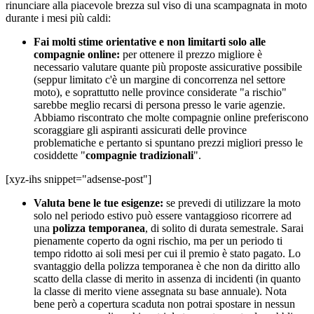
rinunciare alla piacevole brezza sul viso di una scampagnata in moto
durante i mesi più caldi:
Fai molti stime orientative e non limitarti solo alle
compagnie online:
per ottenere il prezzo migliore è
necessario valutare quante più proposte assicurative possibile
(seppur limitato c'è un margine di concorrenza nel settore
moto), e soprattutto nelle province considerate "a rischio"
sarebbe meglio recarsi di persona presso le varie agenzie.
Abbiamo riscontrato che molte compagnie online preferiscono
scoraggiare gli aspiranti assicurati delle province
problematiche e pertanto si spuntano prezzi migliori presso le
cosiddette "
compagnie tradizionali
".
[xyz-ihs snippet="adsense-post"]
Valuta bene le tue esigenze:
se prevedi di utilizzare la moto
solo nel periodo estivo può essere vantaggioso ricorrere ad
una
polizza temporanea
, di solito di durata semestrale. Sarai
pienamente coperto da ogni rischio, ma per un periodo ti
tempo ridotto ai soli mesi per cui il premio è stato pagato. Lo
svantaggio della polizza temporanea è che non da diritto allo
scatto della classe di merito in assenza di incidenti (in quanto
la classe di merito viene assegnata su base annuale). Nota
bene però a copertura scaduta non potrai spostare in nessun