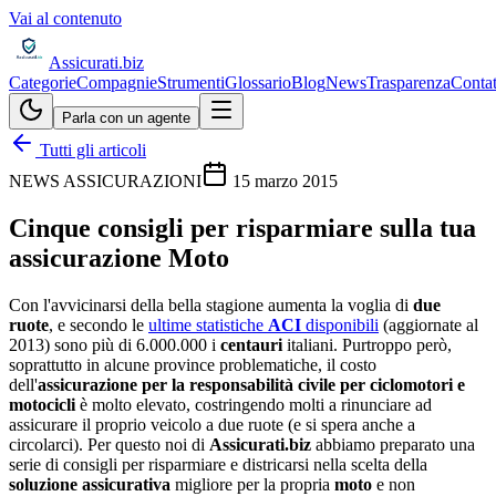
Vai al contenuto
Assicurati
.biz
Categorie
Compagnie
Strumenti
Glossario
Blog
News
Trasparenza
Contat
Parla con un agente
Tutti gli articoli
NEWS ASSICURAZIONI
15 marzo 2015
Cinque consigli per risparmiare sulla tua
assicurazione Moto
Con l'avvicinarsi della bella stagione aumenta la voglia di
due
ruote
, e secondo le
ultime statistiche
ACI
disponibili
(aggiornate al
2013) sono più di 6.000.000 i
centauri
italiani. Purtroppo però,
soprattutto in alcune province problematiche, il costo
dell'
assicurazione per la responsabilità civile per ciclomotori e
motocicli
è molto elevato, costringendo molti a rinunciare ad
assicurare il proprio veicolo a due ruote (e si spera anche a
circolarci). Per questo noi di
Assicurati.biz
abbiamo preparato una
serie di consigli per risparmiare e districarsi nella scelta della
soluzione assicurativa
migliore per la propria
moto
e non