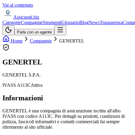
Vai al contenuto
Assicurati
.biz
Categorie
Compagnie
Strumenti
Glossario
Blog
News
Trasparenza
Contat
Parla con un agente
Home
Compagnie
GENERTEL
GENERTEL
GENERTEL S.P.A.
IVASS
A113C
Attiva
Informazioni
GENERTEL è una compagnia di assicurazione iscritta all'albo
IVASS con codice A113C. Per dettagli su prodotti, condizioni di
polizza, fascicoli informativi e contatti commerciali fai sempre
riferimento al sito ufficiale.