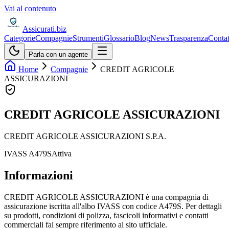
Vai al contenuto
Assicurati
.biz
Categorie
Compagnie
Strumenti
Glossario
Blog
News
Trasparenza
Contat
Parla con un agente
Home
Compagnie
CREDIT AGRICOLE
ASSICURAZIONI
CREDIT AGRICOLE ASSICURAZIONI
CREDIT AGRICOLE ASSICURAZIONI S.P.A.
IVASS
A479S
Attiva
Informazioni
CREDIT AGRICOLE ASSICURAZIONI è una compagnia di
assicurazione iscritta all'albo IVASS con codice A479S. Per dettagli
su prodotti, condizioni di polizza, fascicoli informativi e contatti
commerciali fai sempre riferimento al sito ufficiale.