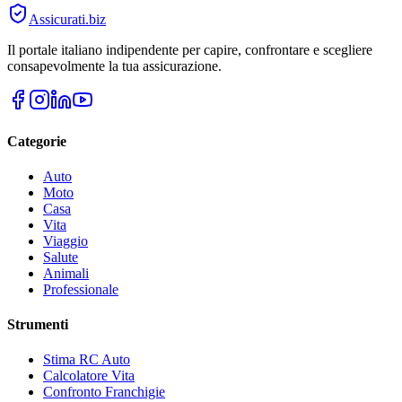
Assicurati
.biz
Il portale italiano indipendente per capire, confrontare e scegliere
consapevolmente la tua assicurazione.
Categorie
Auto
Moto
Casa
Vita
Viaggio
Salute
Animali
Professionale
Strumenti
Stima RC Auto
Calcolatore Vita
Confronto Franchigie