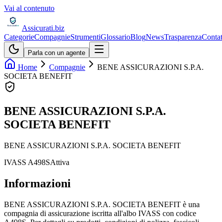
Vai al contenuto
Assicurati
.biz
Categorie
Compagnie
Strumenti
Glossario
Blog
News
Trasparenza
Contat
Parla con un agente
Home
Compagnie
BENE ASSICURAZIONI S.P.A.
SOCIETA BENEFIT
BENE ASSICURAZIONI S.P.A.
SOCIETA BENEFIT
BENE ASSICURAZIONI S.P.A. SOCIETA BENEFIT
IVASS
A498S
Attiva
Informazioni
BENE ASSICURAZIONI S.P.A. SOCIETA BENEFIT è una
compagnia di assicurazione iscritta all'albo IVASS con codice