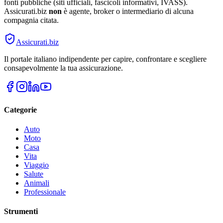
fonti pubbliche (siti ufficiali, fascicoli informativi, IVASS).
Assicurati.biz
non
è agente, broker o intermediario di alcuna
compagnia citata.
Assicurati
.biz
Il portale italiano indipendente per capire, confrontare e scegliere
consapevolmente la tua assicurazione.
Categorie
Auto
Moto
Casa
Vita
Viaggio
Salute
Animali
Professionale
Strumenti