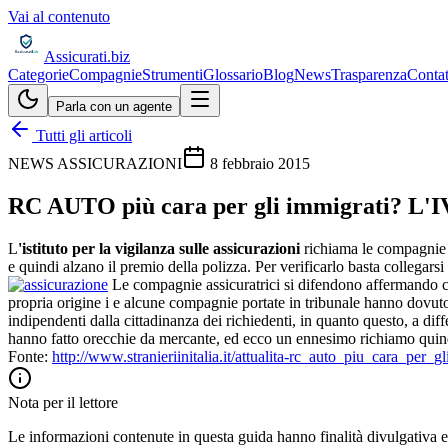
Vai al contenuto
Assicurati
.biz
Categorie
Compagnie
Strumenti
Glossario
Blog
News
Trasparenza
Contat
Parla con un agente
Tutti gli articoli
NEWS ASSICURAZIONI
8 febbraio 2015
RC AUTO più cara per gli immigrati? L'I
L
'istituto per la vigilanza sulle assicurazioni
richiama le compagnie I
e quindi alzano il premio della polizza. Per verificarlo basta collegarsi
Le compagnie assicuratrici si difendono affermando che 
propria origine i e alcune compagnie portate in tribunale hanno dovuto
indipendenti dalla cittadinanza dei richiedenti, in quanto questo, a di
hanno fatto orecchie da mercante, ed ecco un ennesimo richiamo quind
Fonte:
http://www.stranieriinitalia.it/attualita-rc_auto_piu_cara_pe
Nota per il lettore
Le informazioni contenute in questa guida hanno finalità divulgativa e 