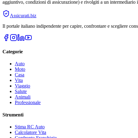
aggiuntivo, condizioni di assicurazione) e rivolgiti a un intermediario i
Assicurati
.biz
Il portale italiano indipendente per capire, confrontare e scegliere co
Categorie
Auto
Moto
Casa
Vita
Viaggio
Salute
Animali
Professionale
Strumenti
Stima RC Auto
Calcolatore Vita
Confronto Franchigie