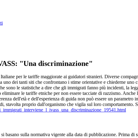
ti
VASS: "Una discriminazione"
taliane per le tariffe maggiorate ai guidatori stranieri. Diverse compagn
 a uno dei tanti siti che confrontano i stime orientative e chiederne uno co
sono le statistiche a dire che gli immigrati fanno più incidenti, la leg
 eliminare le tariffe etniche per non essere tacciate di razzismo. Anche 
fferenza dell'età e dell'esperienza di guida non può essere un parametro
i, stavolta proprio dall'organismo che vigila sul loro comportamento. S
r_gli_immigrati_interviene_l_ivass_una_discriminazione_19541.html
si basano sulla normativa vigente alla data di pubblicazione. Prima di s