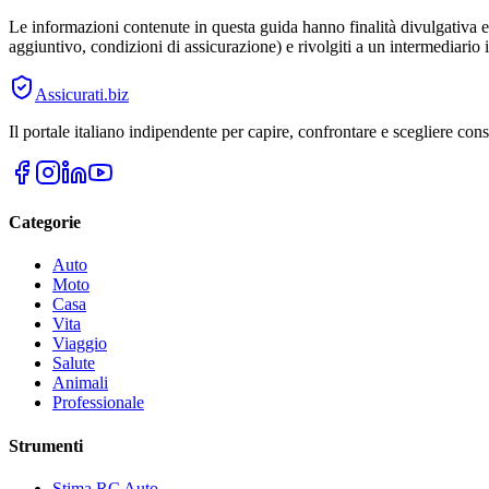
Le informazioni contenute in questa guida hanno finalità divulgativa e 
aggiuntivo, condizioni di assicurazione) e rivolgiti a un intermediario i
Assicurati
.biz
Il portale italiano indipendente per capire, confrontare e scegliere co
Categorie
Auto
Moto
Casa
Vita
Viaggio
Salute
Animali
Professionale
Strumenti
Stima RC Auto