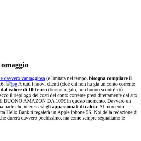
n omaggio
e davvero vantaggiosa
(e limitata nel tempo,
bisogna compilare il
016.
A tutti i nuovi clienti (cioè chi non ha già un conto corrente
al valore di 100 euro
(buono regalo, non buono sconto! ciò
cco il riepilogo dei costi del conto corrente presi direttamente dal sito
cevere il BUONO AMAZON DA 100€ in questo momento. Davvero un
na parte che interesserà
gli appassionati di calcio
: Al momento
rretta Hello Bank ti regalerà un Apple Iphone 5S. Noi della redazione di
 che durerà davvero pochissimo, ma come sempre segnaliamo le