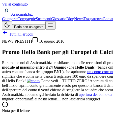
Vai al contenuto
Assicurati
.biz
Categorie
Compagnie
Strumenti
Glossario
Blog
News
Trasparenza
Contat
Parla con un agente
Tutti gli articoli
NEWS PRESTITI
16 giugno 2016
Promo Hello Bank per gli Europei di Calc
Raramente noi di Assicurati.biz ci sbilanciamo nelle recensioni di pro
modulo al massimo entro il 24 Giugno
) che
Hello Bank!
(banca onl
attivo con una banca del gruppo BNL) che apriranno
un conto corren
significa che è come se la banca ti regalasse 100 euro da spendere co
di Hello Bank!
Come vedi... TUTTO ZERO! Apertura di cont
bell'inizio, apri il conto gratuitamente e solo per questo la banca ti 
dell'apertura del conto ti verrà chiesto di scegliere la squadra che sec
Assicurati.biz abbiamo già inviato la richiesta di
apertura del conto da
migliori opportunità ai nostri lettori.... non lasciartela sfuggire!
Nota per il lettore