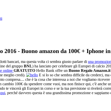
ti
io 2016 - Buono amazon da 100€ + Iphone i
dotti bancari, ma questa volta ci sembra giusto parlare di
una promozion
ine del gruppo
BNL
) ha lanciato per celebrare gli Europei di calcio 2
te online
GRATUITO
Hello Bank offre un
Buono Regalo Amazon.it d
me meglio credi).
E si lo so che sembra difficile da crederci, ma e
o compresa.... che è la cosa che interessa a noi che vogliamo ri
da in cambio 100€ da spendere come vuoi, ma non finisce qui, c'è anche u
ondo te vincerà gli Europei in corso e se la tua previsione si rivelerà co
 qui
, perché davvero questa è una grandissima promozione e sappiamo