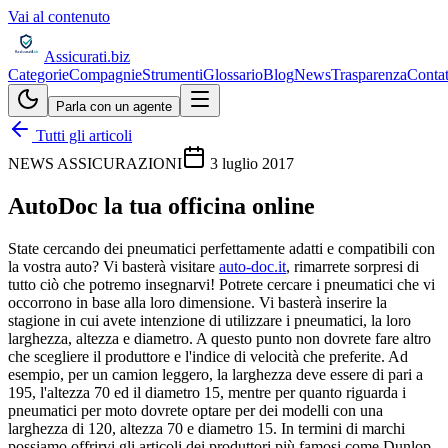
Vai al contenuto
Assicurati
.biz
Categorie
Compagnie
Strumenti
Glossario
Blog
News
Trasparenza
Contat
Parla con un agente
Tutti gli articoli
NEWS ASSICURAZIONI
3 luglio 2017
AutoDoc la tua officina online
State cercando dei pneumatici perfettamente adatti e compatibili con
la vostra auto? Vi basterà visitare
auto-doc.it
, rimarrete sorpresi di
tutto ciò che potremo insegnarvi! Potrete cercare i pneumatici che vi
occorrono in base alla loro dimensione. Vi basterà inserire la
stagione in cui avete intenzione di utilizzare i pneumatici, la loro
larghezza, altezza e diametro. A questo punto non dovrete fare altro
che scegliere il produttore e l'indice di velocità che preferite. Ad
esempio, per un camion leggero, la larghezza deve essere di pari a
195, l'altezza 70 ed il diametro 15, mentre per quanto riguarda i
pneumatici per moto dovrete optare per dei modelli con una
larghezza di 120, altezza 70 e diametro 15. In termini di marchi
possiamo offrirvi gli articoli dei produttori più famosi come Dunlop,