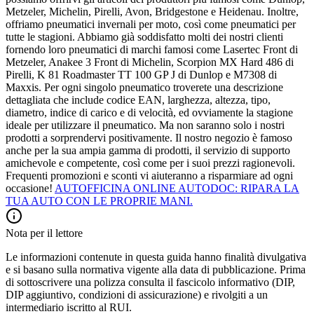
Metzeler, Michelin, Pirelli, Avon, Bridgestone e Heidenau. Inoltre,
offriamo pneumatici invernali per moto, così come pneumatici per
tutte le stagioni. Abbiamo già soddisfatto molti dei nostri clienti
fornendo loro pneumatici di marchi famosi come Lasertec Front di
Metzeler, Anakee 3 Front di Michelin, Scorpion MX Hard 486 di
Pirelli, K 81 Roadmaster TT 100 GP J di Dunlop e M7308 di
Maxxis. Per ogni singolo pneumatico troverete una descrizione
dettagliata che include codice EAN, larghezza, altezza, tipo,
diametro, indice di carico e di velocità, ed ovviamente la stagione
ideale per utilizzare il pneumatico. Ma non saranno solo i nostri
prodotti a sorprendervi positivamente. Il nostro negozio è famoso
anche per la sua ampia gamma di prodotti, il servizio di supporto
amichevole e competente, così come per i suoi prezzi ragionevoli.
Frequenti promozioni e sconti vi aiuteranno a risparmiare ad ogni
occasione!
AUTOFFICINA ONLINE AUTODOC: RIPARA LA
TUA AUTO CON LE PROPRIE MANI.
Nota per il lettore
Le informazioni contenute in questa guida hanno finalità divulgativa
e si basano sulla normativa vigente alla data di pubblicazione. Prima
di sottoscrivere una polizza consulta il fascicolo informativo (DIP,
DIP aggiuntivo, condizioni di assicurazione) e rivolgiti a un
intermediario iscritto al RUI.